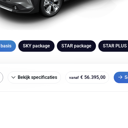
 basis
SKY package
STAR package
STAR PLUS 
Bekijk specificaties
€ 56.395,00
S
vanaf