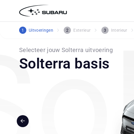
1
Uitvoeringen
2
Exterieur
3
Interieur
Selecteer jouw Solterra uitvoering
Solterra basis